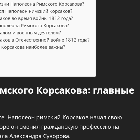
изни Наполеона Римского Корсакова?
ся Наполеон Римский Корсаков?
аков во время войны 1812 года?
аполеона Римского Корсакова?
ралом и военным деятелем?
аков в Отечественной войне 1812 года?
 Корсакова наиболее важны?
мского Корсакова: главные
ге, Наполеон римский Корсаков начал свою
коре он сменил гражданскую профессию на
ала Александра Суворова.