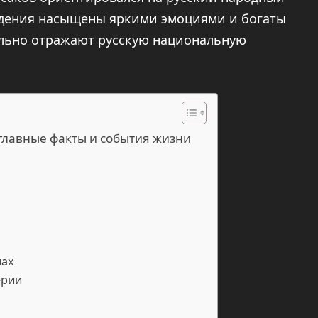
едения насыщены яркими эмоциями и богаты
льно отражают русскую национальную
главные факты и события жизни
нах
ерии