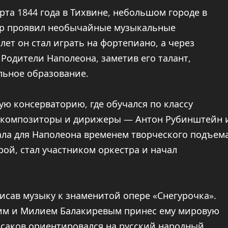
рта 1844 года в Тихвине, небольшом городе в
ор проявил необычайные музыкальные
 лет он стал играть на фортепиано, а через
 Родители Наполеона, заметив его талант,
льное образование.
ую консерваторию, где обучался по классу
е композиторы и дирижеры — Антон Рубинштейн 
ала для Наполеона временем творческого подъем
ой, стал участником оркестра и начал
исав музыку к знаменитой опере «Снегурочка».
ким и Милием Балакиревым принес ему мировую
орсаков ориентировался на русский народный