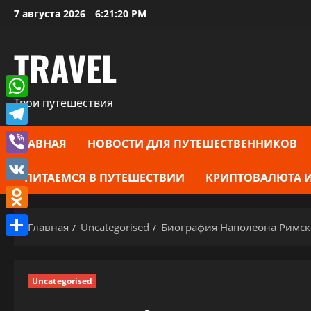
Перейти
7 августа 2026
6:21:21 PM
к
содержимому
TRAVEL
Твои путешествия
WhatsApp
Telegram
ГЛАВНАЯ
НОВОСТИ ДЛЯ ПУТЕШЕСТВЕННИКОВ
Viber
ПИТАЕМСЯ В ПУТЕШЕСТВИИ
КРИПТОВАЛЮТА И
VK
Odnoklassniki
Главная
Uncategorised
Биография Наполеона Римско
Отправить
Uncategorised