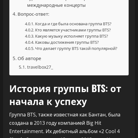
международные концерты
Вопрос-ответ:
Когда и где была основана группа BTS?
Кто является участниками группы BTS?
Какую музыку исполняет группа BTS?
Каковы достижения группы BTS?
Что делает группу BTS такой популярной?
Об авторе
travelbox27_
История группы BTS: от
начала к успеху
Группа BTS, также известная как Бантан, была
создана в 2013 году компанией Big Hit
Entertainment. Их дебютный альбом «2 Cool 4