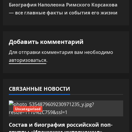
Биография Наполеона Римского Корсакова
а
— все главные факты и события его жизни
ц
и
Добавить комментарий
я
Для отправки комментария вам необходимо
п
авторизоваться
.
о
з
СВЯЗАННЫЕ НОВОСТИ
а
п
Uncategorised
и
Состав и биография российской поп-
группы «Иванушки интернешнл» —