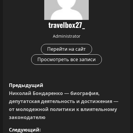
travelbox27_
Administrator
Перейти на сайт
Просмотреть все записи
Н
Предыдущий
а
Николай Бондаренко — биография,
депутатская деятельность и достижения —
в
от молодежной политики к влиятельному
и
законодателю
г
Следующий: