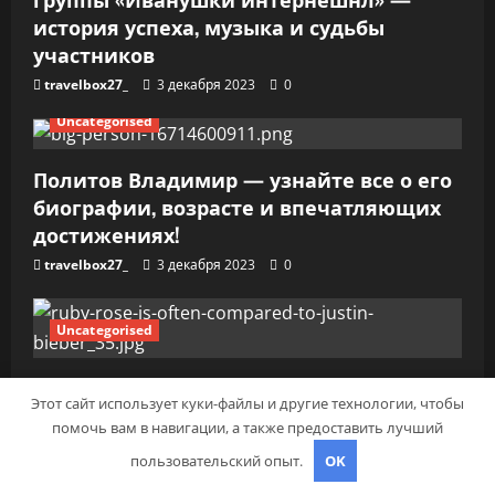
с
история успеха, музыка и судьбы
я
участников
travelbox27_
3 декабря 2023
0
м
Uncategorised
Политов Владимир — узнайте все о его
биографии, возрасте и впечатляющих
достижениях!
travelbox27_
3 декабря 2023
0
Uncategorised
Биография Руби Роуз — успешная
Этот сайт использует куки-файлы и другие технологии, чтобы
музыкальная карьера, личная жизнь и
помочь вам в навигации, а также предоставить лучший
знаковые достижения
пользовательский опыт.
OK
travelbox27_
3 декабря 2023
0