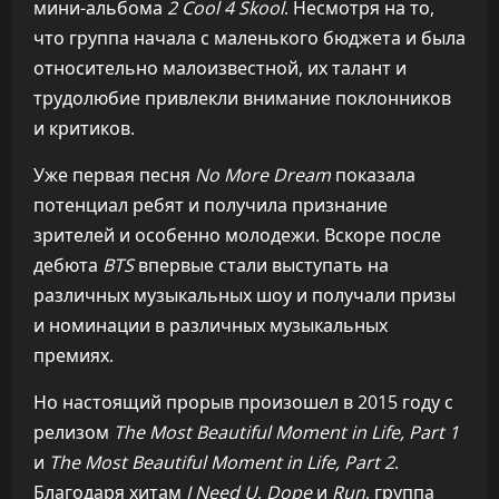
мини-альбома
2 Cool 4 Skool
. Несмотря на то,
что группа начала с маленького бюджета и была
относительно малоизвестной, их талант и
трудолюбие привлекли внимание поклонников
и критиков.
Уже первая песня
No More Dream
показала
потенциал ребят и получила признание
зрителей и особенно молодежи. Вскоре после
дебюта
BTS
впервые стали выступать на
различных музыкальных шоу и получали призы
и номинации в различных музыкальных
премиях.
Но настоящий прорыв произошел в 2015 году с
релизом
The Most Beautiful Moment in Life, Part 1
и
The Most Beautiful Moment in Life, Part 2
.
Благодаря хитам
I Need U
,
Dope
и
Run
, группа