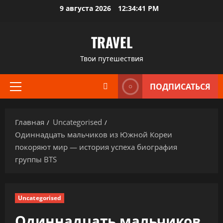
Перейти
9 августа 2026
12:34:42 PM
к
содержимому
TRAVEL
Твои путешествия
ПОДПИСАТЬСЯ
Основное
меню
Главная
Uncategorised
Одиннадцать мальчиков из Южной Кореи
покоряют мир — история успеха биография
группы BTS
Uncategorised
Одиннадцать мальчиков