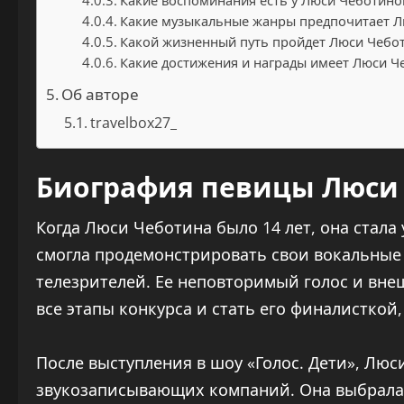
Какие воспоминания есть у Люси Чеботиной
Какие музыкальные жанры предпочитает Лю
Какой жизненный путь пройдет Люси Чебо
Какие достижения и награды имеет Люси Ч
Об авторе
travelbox27_
Биография певицы Люси
Когда Люси Чеботина было 14 лет, она стала 
смогла продемонстрировать свои вокальные
телезрителей. Ее неповторимый голос и вн
все этапы конкурса и стать его финалисткой
После выступления в шоу «Голос. Дети», Лю
звукозаписывающих компаний. Она выбрала 