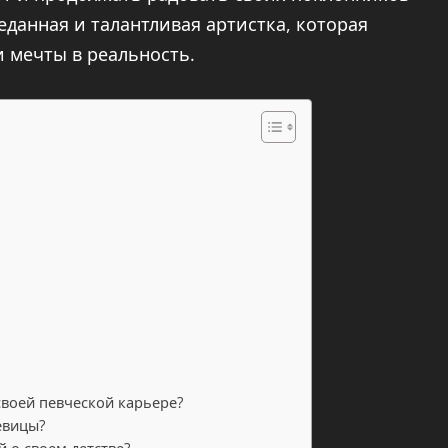
анная и талантливая артистка, которая
и мечты в реальность.
своей певческой карьере?
евицы?