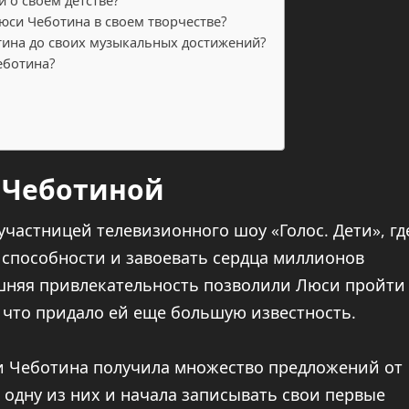
 о своем детстве?
си Чеботина в своем творчестве?
тина до своих музыкальных достижений?
еботина?
 Чеботиной
участницей телевизионного шоу «Голос. Дети», гд
 способности и завоевать сердца миллионов
ешняя привлекательность позволили Люси пройти
, что придало ей еще большую известность.
си Чеботина получила множество предложений от
одну из них и начала записывать свои первые