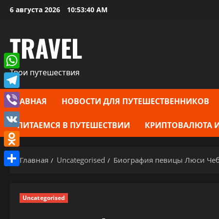
Перейти
6 августа 2026
10:53:41 AM
к
содержимому
TRAVEL
Твои путешествия
WhatsApp
Telegram
ГЛАВНАЯ
НОВОСТИ ДЛЯ ПУТЕШЕСТВЕННИКОВ
Viber
ПИТАЕМСЯ В ПУТЕШЕСТВИИ
КРИПТОВАЛЮТА И
VK
Odnoklassniki
Главная
Uncategorised
Биография певицы Люси Чебо
Отправить
Uncategorised