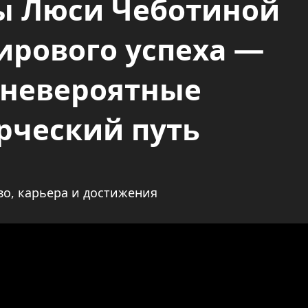
ы Люси Чеботиной
ирового успеха —
 невероятные
рческий путь