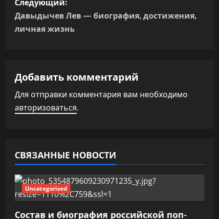
Следующий:
г
Давыдычев Лев — биография, достижения,
личная жизнь
а
ц
Добавить комментарий
и
Для отправки комментария вам необходимо
я
авторизоваться
.
п
о
СВЯЗАННЫЕ НОВОСТИ
з
а
Uncategorised
п
Состав и биография российской поп-