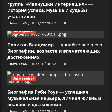
и
группы «Иванушки интернешнл» —
история успеха, музыка и судьбы
с
участников
я
travelbox27_
3 декабря 2023
0
м
Uncategorised
Политов Владимир — узнайте все о его
биографии, возрасте и впечатляющих
достижениях!
travelbox27_
3 декабря 2023
0
Uncategorised
Биография Руби Роуз — успешная
музыкальная карьера, личная жизнь и
знаковые достижения
travelbox27_
3 декабря 2023
0