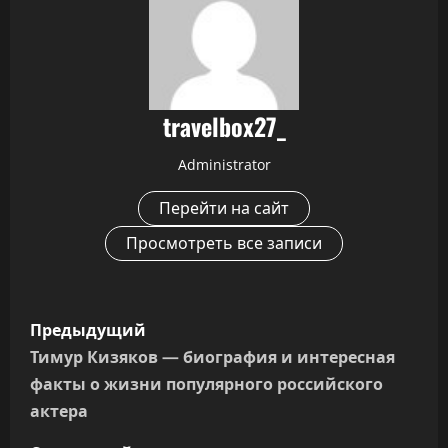
travelbox27_
Administrator
Перейти на сайт
Просмотреть все записи
Н
Предыдущий
а
Тимур Кизяков — биография и интересная
факты о жизни популярного российского
в
актера
и