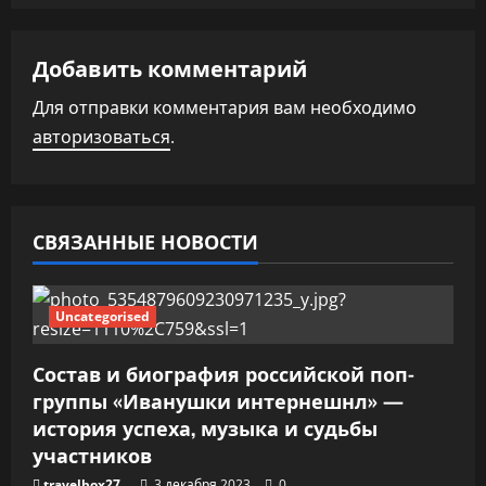
а
ц
Добавить комментарий
и
Для отправки комментария вам необходимо
авторизоваться
.
я
п
о
СВЯЗАННЫЕ НОВОСТИ
з
Uncategorised
а
п
Состав и биография российской поп-
группы «Иванушки интернешнл» —
и
история успеха, музыка и судьбы
участников
с
travelbox27_
3 декабря 2023
0