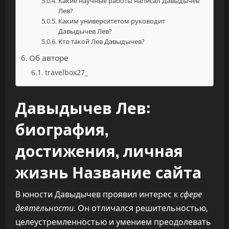
Какие научные работы написал Давыдычев
Лев?
Каким университетом руководит
Давыдычев Лев?
Кто такой Лев Давыдычев?
Об авторе
travelbox27_
Давыдычев Лев:
биография,
достижения, личная
жизнь Название сайта
В юности Давыдычев проявил интерес к
сфере
деятельности
. Он отличался решительностью,
целеустремленностью и умением преодолевать