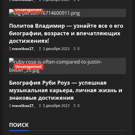
я
Uncategorised
м
Политов Владимир — узнайте все о его
биографии, возрасте и впечатляющих
достижениях!
travelbox27_
3 декабря 2023
0
Uncategorised
Биография Руби Роуз — успешная
музыкальная карьера, личная жизнь и
знаковые достижения
travelbox27_
3 декабря 2023
0
ПОИСК