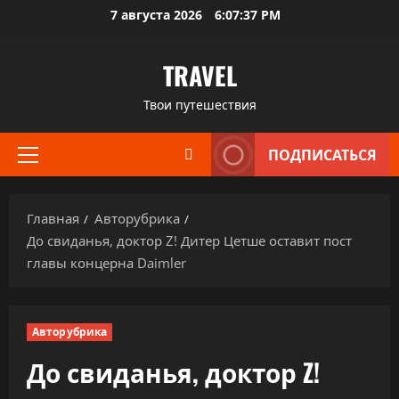
Перейти
7 августа 2026
6:07:38 PM
к
содержимому
TRAVEL
Твои путешествия
ПОДПИСАТЬСЯ
Основное
меню
Главная
Авторубрика
До свиданья, доктор Z! Дитер Цетше оставит пост
главы концерна Daimler
Авторубрика
До свиданья, доктор Z!