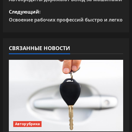
а
в
Следующий:
Освоение рабочих профессий быстро и легко
и
г
а
СВЯЗАННЫЕ НОВОСТИ
ц
и
я
п
о
з
Авторубрика