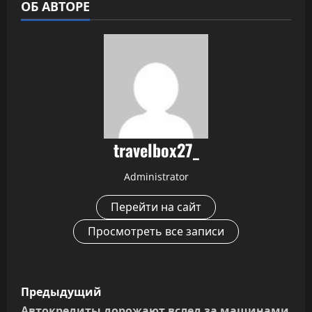
ОБ АВТОРЕ
travelbox27_
Administrator
Перейти на сайт
Просмотреть все записи
Н
Предыдущий
Автокредиты дорожают вслед за машинами