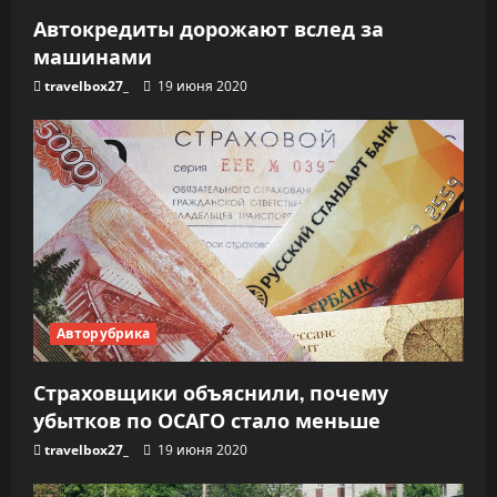
а
Автокредиты дорожают вслед за
машинами
п
travelbox27_
19 июня 2020
и
с
я
м
Авторубрика
Страховщики объяснили, почему
убытков по ОСАГО стало меньше
travelbox27_
19 июня 2020