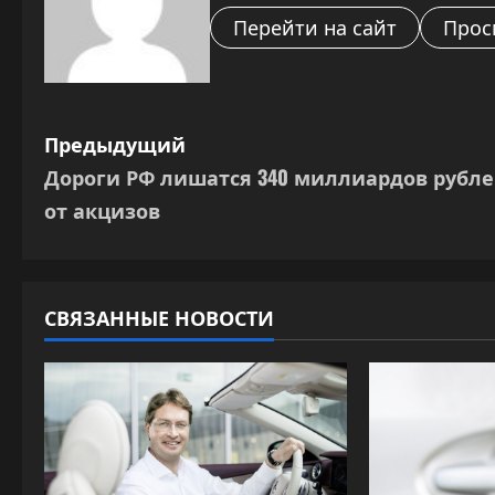
Перейти на сайт
Прос
Н
Предыдущий
Дороги РФ лишатся 340 миллиардов рубл
а
от акцизов
в
и
СВЯЗАННЫЕ НОВОСТИ
г
а
ц
и