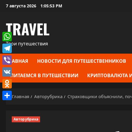
Перейти
7 августа 2026
1:05:55 PM
к
содержимому
TRAVEL
Твои путешествия
WhatsApp
Telegram
ГЛАВНАЯ
НОВОСТИ ДЛЯ ПУТЕШЕСТВЕННИКОВ
Viber
ПИТАЕМСЯ В ПУТЕШЕСТВИИ
КРИПТОВАЛЮТА И
VK
Odnoklassniki
Главная
Авторубрика
Страховщики объяснили, по
Отправить
Авторубрика