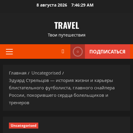
Перейти
8 августа 2026
7:46:30 AM
к
содержимому
TRAVEL
Твои путешествия
ПОДПИСАТЬСЯ
Основное
меню
Главная
Uncategorised
Эдуард Стрельцов — история жизни и карьеры
блистательного футболиста, главного снайпера
России, покорившего сердца болельщиков и
тренеров
Uncategorised