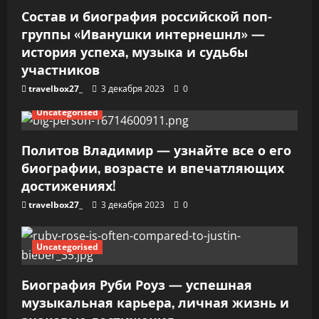
п
Состав и биография российской поп-
и
группы «Иванушки интернешнл» —
история успеха, музыка и судьбы
с
участников
я
travelbox27_
3 декабря 2023
0
м
Uncategorised
Политов Владимир — узнайте все о его
биографии, возрасте и впечатляющих
достижениях!
travelbox27_
3 декабря 2023
0
Uncategorised
Биография Руби Роуз — успешная
музыкальная карьера, личная жизнь и