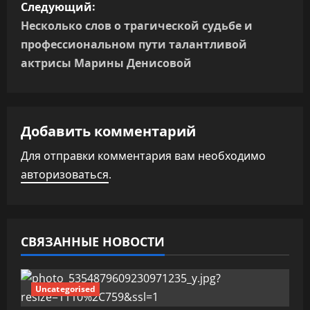
Следующий:
и
Несколько слов о трагической судьбе и
г
профессиональном пути талантливой
актрисы Марины Денисовой
а
ц
Добавить комментарий
и
Для отправки комментария вам необходимо
я
авторизоваться
.
п
о
СВЯЗАННЫЕ НОВОСТИ
з
а
Uncategorised