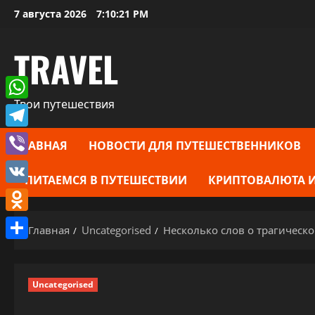
Перейти
7 августа 2026
7:10:22 PM
к
содержимому
TRAVEL
Твои путешествия
WhatsApp
Telegram
ГЛАВНАЯ
НОВОСТИ ДЛЯ ПУТЕШЕСТВЕННИКОВ
Viber
ПИТАЕМСЯ В ПУТЕШЕСТВИИ
КРИПТОВАЛЮТА И
VK
Odnoklassniki
Главная
Uncategorised
Несколько слов о трагичес
Отправить
Uncategorised