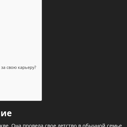
 за свою карьеру?
ние
кве. Она провела свое детство в обычной семье,