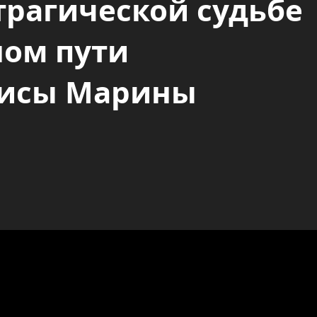
трагической судьбе
ном пути
рисы Марины