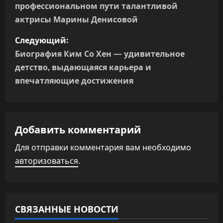
профессиональном пути талантливой
в
актрисы Марины Денисовой
и
Следующий:
г
Биография Ким Со Хен — удивительное
детство, выдающаяся карьера и
а
впечатляющие достижения
ц
и
Добавить комментарий
я
Для отправки комментария вам необходимо
п
авторизоваться
.
о
з
СВЯЗАННЫЕ НОВОСТИ