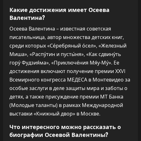
Какие достижения имеет Осеева
Валентина?
Осеева Валентина – известная советская
писательница, автор множества детских книг,
среди которых «Се́ребряный о́сел», «Железный
Миша», «Распу́тин и пусты́ня», «Как сдвину́ть
гору́ Фудзия́ма», «Приключе́ния Мя́у-Му́». Ее
достижения включают получение премии ХХVI
Всемирного конгресса МЕДЕСА в Монтевидео за
особые заслуги в деле защиты мира и заботы о
детях, а также присуждение премии МТ Банка
(Молодые таланты) в рамках Международной
выставки «Книжный двор» в Москве.
Что интересного можно рассказать о
биографии Осеевой Валентины?