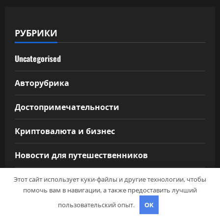
РУБРИКИ
Uncategorised
Авторубрика
Достопримечательности
Криптовалюта и бизнес
Новости для путешественников
Новости плюс
Этот сайт использует куки-файлы и другие технологии, чтобы
помочь вам в навигации, а также предоставить лучший
Питаемся в путешествии
пользовательский опыт.
OK