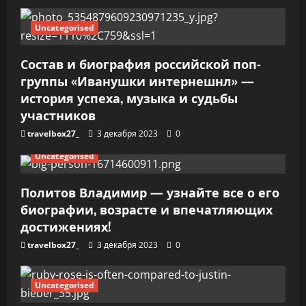
а
п
Uncategorised
и
Состав и биография российской поп-
группы «Иванушки интернешнл» —
с
история успеха, музыка и судьбы
я
участников
travelbox27_
3 декабря 2023
0
м
Uncategorised
Политов Владимир — узнайте все о его
биографии, возрасте и впечатляющих
достижениях!
travelbox27_
3 декабря 2023
0
Uncategorised