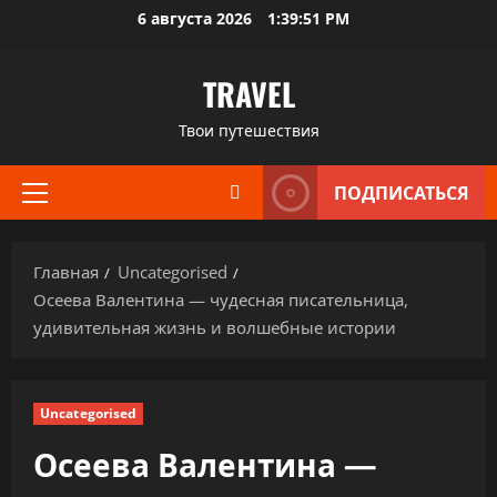
Перейти
6 августа 2026
1:39:52 PM
к
содержимому
TRAVEL
Твои путешествия
ПОДПИСАТЬСЯ
Основное
меню
Главная
Uncategorised
Осеева Валентина — чудесная писательница,
удивительная жизнь и волшебные истории
Uncategorised
Осеева Валентина —