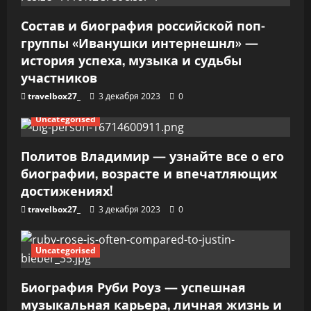
я
Состав и биография российской поп-
группы «Иванушки интернешнл» —
м
история успеха, музыка и судьбы
участников
travelbox27_
3 декабря 2023
0
Uncategorised
Политов Владимир — узнайте все о его
биографии, возрасте и впечатляющих
достижениях!
travelbox27_
3 декабря 2023
0
Uncategorised
Биография Руби Роуз — успешная
музыкальная карьера, личная жизнь и