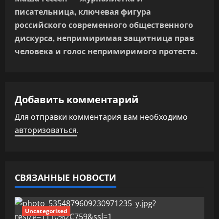
а
писательница, ключевая фигура
российского современного общественного
ц
дискурса, непримиримая защитница прав
и
человека и голос непримиримого протеста.
я
п
Добавить комментарий
о
Для отправки комментария вам необходимо
з
авторизоваться
.
а
п
СВЯЗАННЫЕ НОВОСТИ
и
с
Uncategorised