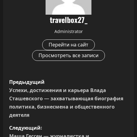
travelbox27_
Administrator
Перейти на сайт
Просмотреть все записи
Н
Предыдущий
а
Успехи, достижения и карьера Влада
Сташевского — захватывающая биография
в
политика, бизнесмена и общественного
и
деятеля
г
Следующий:
Маша Гессен — журналистка и