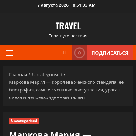
Перейти
7 августа 2026
8:51:34 AM
к
содержимому
TRAVEL
Твои путешествия
ПОДПИСАТЬСЯ
Основное
меню
Главная
Uncategorised
Маркова Мария — королева женского стендапа, ее
биография, самые смешные выступления, ураган
смеха и непревзойденный талант!
Uncategorised
Маркова Мария —