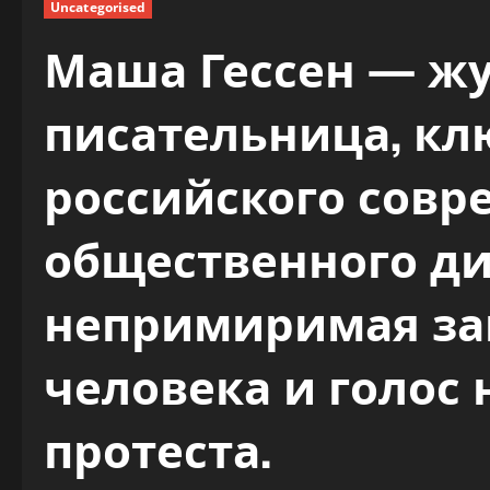
Uncategorised
Маша Гессен — жу
писательница, кл
российского совр
общественного ди
непримиримая за
человека и голос
протеста.