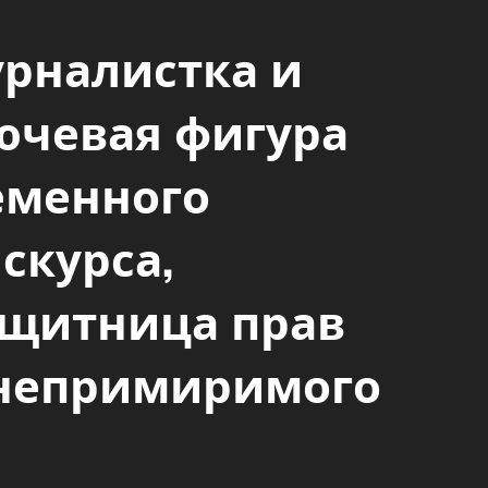
рналистка и
ючевая фигура
еменного
скурса,
щитница прав
 непримиримого