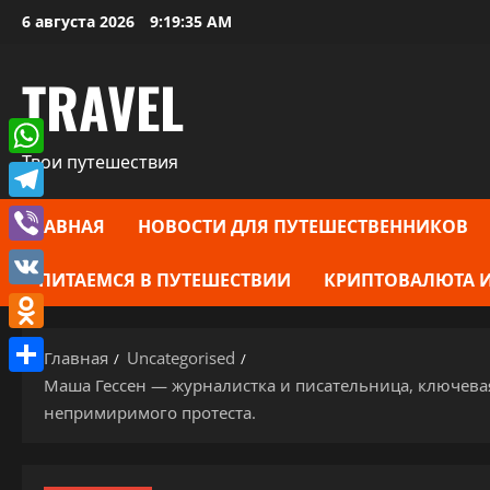
Перейти
6 августа 2026
9:19:36 AM
к
содержимому
TRAVEL
Твои путешествия
WhatsApp
Telegram
ГЛАВНАЯ
НОВОСТИ ДЛЯ ПУТЕШЕСТВЕННИКОВ
Viber
ПИТАЕМСЯ В ПУТЕШЕСТВИИ
КРИПТОВАЛЮТА И
VK
Odnoklassniki
Главная
Uncategorised
Маша Гессен — журналистка и писательница, ключева
Отправить
непримиримого протеста.