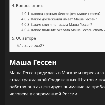
Вопрос-ответ:
Какова краткая биография Маши Гессен?
Какие достижения имеет Маша Гессен?
Какие книги написала Маша Гессен?
Какое влияние оказала Маша Гессен своим
Об авторе
travelbox27_
Маша Гессен
Маша Гессен родилась в Москве и переехала 
стала гражданкой Соединенных Штатов и по
работах она акцентирует внимание на проб
человека в современной России.