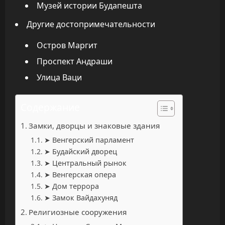
Музей истории Будапешта
Другие достопримечательности
Остров Маргит
Проспект Андраши
Улица Ваци
Содержание
Замки, дворцы и знаковые здания
➤ Венгерский парламент
➤ Будайский дворец
➤ Центральный рынок
➤ Венгерская опера
➤ Дом террора
➤ Замок Вайдахуняд
Религиозные сооружения