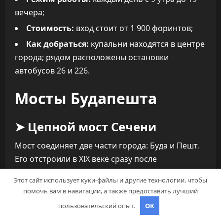
вечера;
Стоимость:
вход стоит от 1 900 форинтов;
Как добраться:
купальни находятся в центре
города; рядом расположены остановки
автобусов 26 и 226.
Мосты Будапешта
➤ Цепной мост Сечени
Мост соединяет две части города: Буда и Пешт.
Его отстроили в XIX веке сразу после
революционных событий в Венгрии. На тот
Этот сайт использует куки-файлы и другие технологии, чтобы
период это был один из самых длинных мостов в
помочь вам в навигации, а также предоставить лучший
мире! Его длина составляет более 200 метров.
пользовательский опыт.
OK
Кроме этого, технологические и