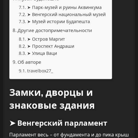
➤ Парк-музей и руины Аквинкума
➤ Венгерский национальный музей
➤ Музей истории Будапешта
Другие достопримечательности
➤ Остров Маргит
➤ Проспект Андраши
➤ Улица Ваци
Об авторе
travelbox27_
Замки, дворцы и
знаковые здания
➤ Венгерский парламент
Парламент весь – от фундамента и до пика крыш