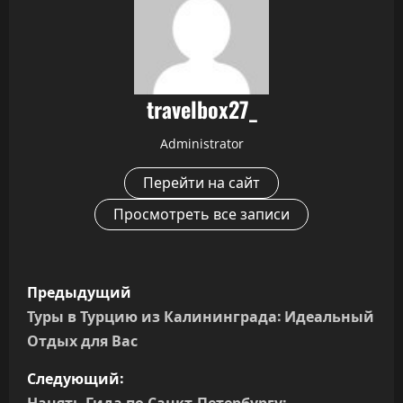
travelbox27_
Administrator
Перейти на сайт
Просмотреть все записи
Н
Предыдущий
а
Туры в Турцию из Калининграда: Идеальный
Отдых для Вас
в
Следующий:
и
Нанять Гида по Санкт-Петербургу: