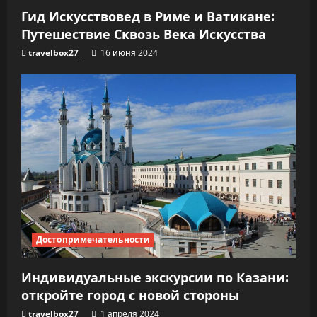
и
Гид Искусствовед в Риме и Ватикане:
с
Путешествие Сквозь Века Искусства
travelbox27_
16 июня 2024
я
м
Достопримечательности
Индивидуальные экскурсии по Казани:
откройте город с новой стороны
travelbox27_
1 апреля 2024