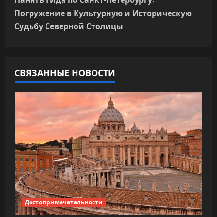
г
Погружение в Культурную и Историческую
Судьбу Северной Столицы
а
ц
СВЯЗАННЫЕ НОВОСТИ
и
я
п
о
з
а
п
Достопримечательности