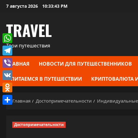
Перейти
7 августа 2026
10:33:44 PM
к
содержимому
TRAVEL
Твои путешествия
WhatsApp
Telegram
ГЛАВНАЯ
НОВОСТИ ДЛЯ ПУТЕШЕСТВЕННИКОВ
Viber
ПИТАЕМСЯ В ПУТЕШЕСТВИИ
КРИПТОВАЛЮТА И
VK
Odnoklassniki
Главная
Достопримечательности
Индивидуальные э
Отправить
Достопримечательности