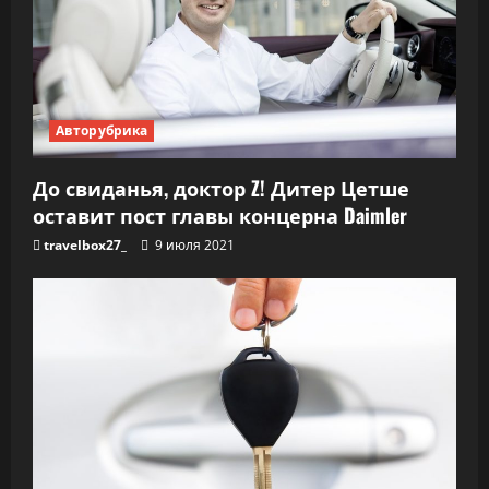
о
з
а
Авторубрика
п
До свиданья, доктор Z! Дитер Цетше
и
оставит пост главы концерна Daimler
с
travelbox27_
9 июля 2021
я
м