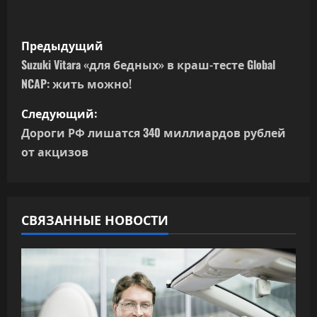
Н
Предыдущий
а
Suzuki Vitara «для бедных» в краш-тесте Global
NCAP: жить можно!
в
Следующий:
и
Дороги РФ лишатся 340 миллиардов рублей
г
от акцизов
а
ц
СВЯЗАННЫЕ НОВОСТИ
и
я
п