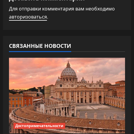
ц
Для отправки комментария вам необходимо
и
авторизоваться
.
я
п
СВЯЗАННЫЕ НОВОСТИ
о
з
а
п
и
с
я
Достопримечательности