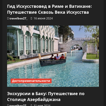
м
Гид Искусствовед в Риме и Ватикане:
Путешествие Сквозь Века Искусства
travelbox27_
16 июня 2024
Достопримечательности
Экскурсии в Баку: Путешествие по
Столице Азербайджана
travelbox27_
31 мая 2024