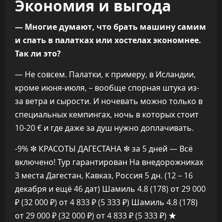
Экономия и выгода
— Многие думают, что брать машину самим
и спать в палатках или хостелах экономнее.
Так ли это?
— Не совсем. Палатки, к примеру, в Исландии,
кроме июня-июля, – вообще спорная штука из-
за ветра и сырости. И ночевать можно только в
специальных кемпингах, ночь в которых стоит
10-20 € и где даже за душ нужно доплачивать.
-9%
✼ КРАСОТЫ ДАГЕСТАНА ✼ за 5 дней — Всё
включено! Тур гарантирован На внедорожниках
3 места Дагестан, Кавказ, Россия
5 дн.
(12 – 16
декабря и ещё 46 дат)
Шамиль 4.8
(178)
от 29 000
₽
(32 000 ₽)
от 4 833 ₽
(5 333 ₽)
Шамиль 4.8
(178)
от 29 000 ₽
(32 000 ₽)
от 4 833 ₽
(5 333 ₽)
★