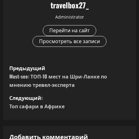
travelbox27_
Administrator
Перейти на сайт
Просмотреть все записи
Н
Предыдущий
а
Must-see: ТОП-10 мест на Шри-Ланке по
мнению тревел-эксперта
в
Следующий:
и
Топ сафари в Африке
г
а
Добавить комментарий