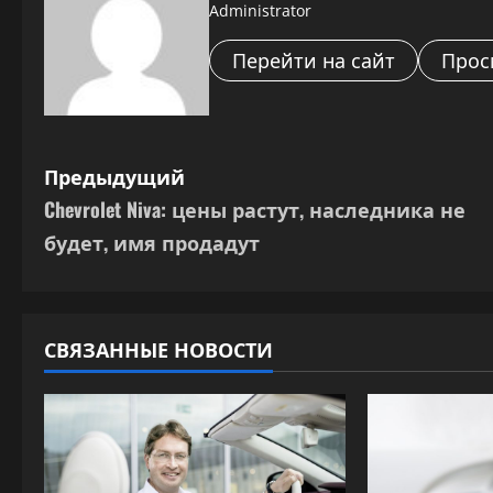
Administrator
Перейти на сайт
Прос
Н
Предыдущий
Chevrolet Niva: цены растут, наследника не
а
будет, имя продадут
в
и
СВЯЗАННЫЕ НОВОСТИ
г
а
ц