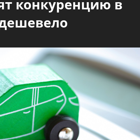
ят конкуренцию в
одешевело