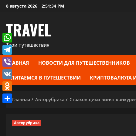
Перейти
8 августа 2026
2:51:35 PM
к
содержимому
TRAVEL
Твои путешествия
WhatsApp
Telegram
ГЛАВНАЯ
НОВОСТИ ДЛЯ ПУТЕШЕСТВЕННИКОВ
Viber
ПИТАЕМСЯ В ПУТЕШЕСТВИИ
КРИПТОВАЛЮТА И
VK
Odnoklassniki
Главная
Авторубрика
Страховщики винят конкуре
Отправить
Авторубрика