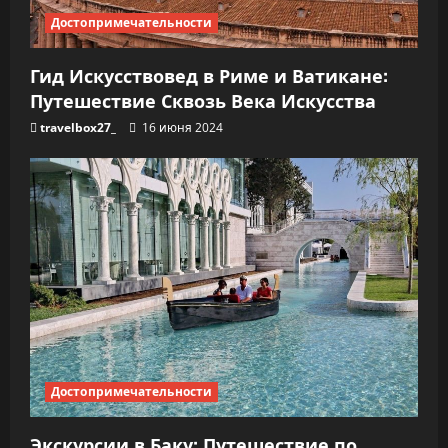
я
Достопримечательности
м
Гид Искусствовед в Риме и Ватикане:
Путешествие Сквозь Века Искусства
travelbox27_
16 июня 2024
Достопримечательности
Экскурсии в Баку: Путешествие по