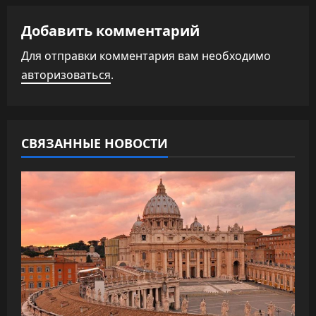
а
Добавить комментарий
ц
Для отправки комментария вам необходимо
и
авторизоваться
.
я
п
СВЯЗАННЫЕ НОВОСТИ
о
з
а
п
и
с