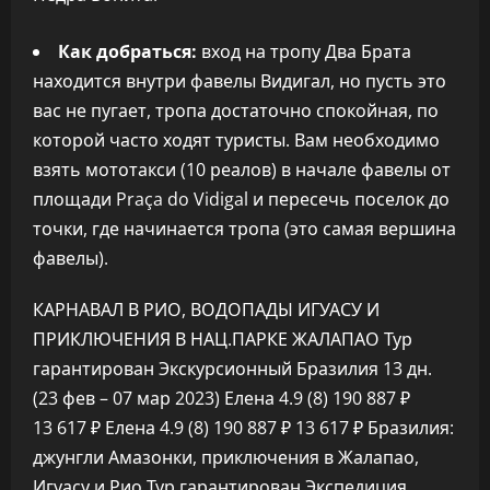
Как добраться:
вход на тропу Два Брата
находится внутри фавелы Видигал, но пусть это
вас не пугает, тропа достаточно спокойная, по
которой часто ходят туристы. Вам необходимо
взять мототакси (10 реалов) в начале фавелы от
площади Praça do Vidigal и пересечь поселок до
точки, где начинается тропа (это самая вершина
фавелы).
КАРНАВАЛ В РИО, ВОДОПАДЫ ИГУАСУ И
ПРИКЛЮЧЕНИЯ В НАЦ.ПАРКЕ ЖАЛАПАО Тур
гарантирован Экскурсионный Бразилия
13 дн.
(23 фев – 07 мар 2023)
Елена 4.9
(8)
190 887 ₽
13 617 ₽
Елена 4.9
(8)
190 887 ₽
13 617 ₽
Бразилия:
джунгли Амазонки, приключения в Жалапао,
Игуасу и Рио Тур гарантирован Экспедиция