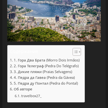
Содержание
1. Гора Два Брата (Morro Dois Irmãos)
2. Гора Телеграф (Pedra Do Telégrafo)
3. Дикие пляжи (Praias Selvagens)
4. Педра да Гавеа (Pedra da Gávea)
5. Педра ду Понтал (Pedra do Pontal)
Об авторе
travelbox27_